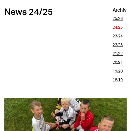
Archiv
News 24/25
25/26
24/25
23/24
22/23
21/22
20/21
19/20
18/19