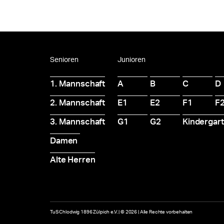
Senioren
Junioren
1. Mannschaft
A
B
C
D
2. Mannschaft
E1
E2
F1
F
3. Mannschaft
G1
G2
Kindergar
Damen
Alte Herren
TuS Chlodwig 1896 Zülpich e.V. | © 2026 | Alle Rechte vorbehalten