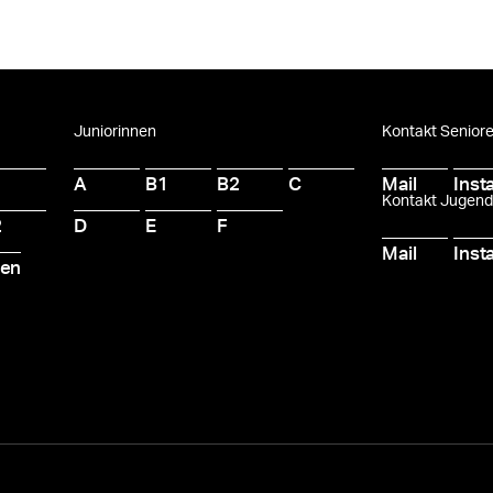
Juniorinnen
Kontakt Senior
A
B1
B2
C
Mail
Inst
Kontakt Jugen
2
D
E
F
Mail
Inst
ten