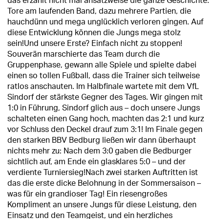
das erzählt nicht mal ansatzweise die ganze Geschichte:
Tore am laufenden Band, dazu mehrere Partien, die
hauchdünn und mega unglücklich verloren gingen. Auf
diese Entwicklung können die Jungs mega stolz
sein!Und unsere Erste? Einfach nicht zu stoppen!
Souverän marschierte das Team durch die
Gruppenphase, gewann alle Spiele und spielte dabei
einen so tollen Fußball, dass die Trainer sich teilweise
ratlos anschauten. Im Halbfinale wartete mit dem VfL
Sindorf der stärkste Gegner des Tages. Wir gingen mit
1:0 in Führung, Sindorf glich aus – doch unsere Jungs
schalteten einen Gang hoch, machten das 2:1 und kurz
vor Schluss den Deckel drauf zum 3:1! Im Finale gegen
den starken BBV Bedburg ließen wir dann überhaupt
nichts mehr zu: Nach dem 3:0 gaben die Bedburger
sichtlich auf, am Ende ein glasklares 5:0 – und der
verdiente Turniersieg!Nach zwei starken Auftritten ist
das die erste dicke Belohnung in der Sommersaison –
was für ein grandioser Tag! Ein riesengroßes
Kompliment an unsere Jungs für diese Leistung, den
Einsatz und den Teamgeist, und ein herzliches