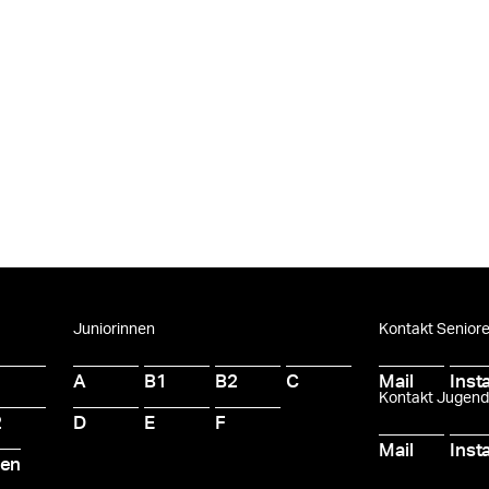
Juniorinnen
Kontakt Senior
A
B1
B2
C
Mail
Inst
Kontakt Jugen
2
D
E
F
Mail
Inst
ten