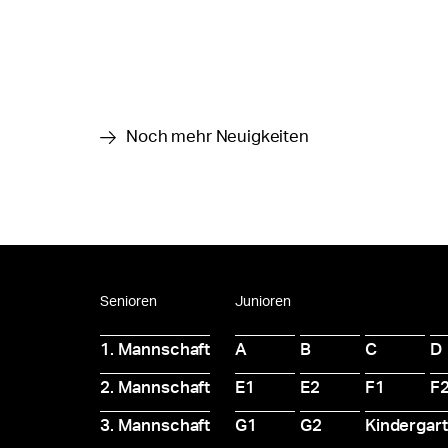
Noch mehr Neuigkeiten
Senioren
Junioren
1. Mannschaft
A
B
C
D
2. Mannschaft
E1
E2
F1
F
3. Mannschaft
G1
G2
Kindergar