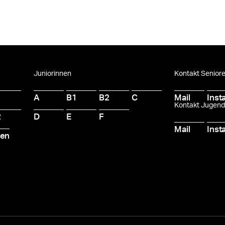
Juniorinnen
Kontakt Senior
A
B1
B2
C
Mail
Inst
Kontakt Jugen
2
D
E
F
Mail
Inst
ten