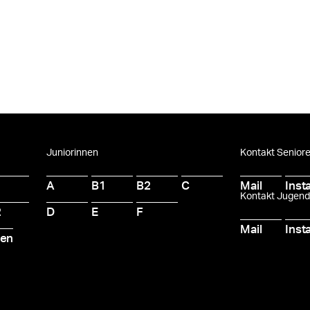
Juniorinnen
Kontakt Senior
A
B1
B2
C
Mail
Inst
Kontakt Jugen
2
D
E
F
Mail
Inst
ten