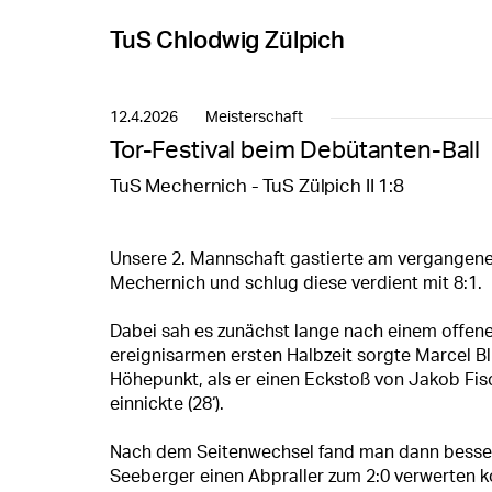
TuS Chlodwig Zülpich
12.4.2026
Meisterschaft
Tor-Festival beim Debütanten-Ball
TuS Mechernich - TuS Zülpich II 1:8
Unsere 2. Mannschaft gastierte am vergangene
Mechernich und schlug diese verdient mit 8:1.
Dabei sah es zunächst lange nach einem offenen
ereignisarmen ersten Halbzeit sorgte Marcel B
Höhepunkt, als er einen Eckstoß von Jakob Fis
einnickte (28‘).
Nach dem Seitenwechsel fand man dann besser i
Seeberger einen Abpraller zum 2:0 verwerten ko