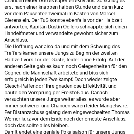
Chancen leider Gottes super effektiv aus. So schlug es
erst nach einer knappen halben Stunde und dann kurz
vor dem Pausentee zweimal im Kasten von Marcel
Gierens ein. Der TuS konnte ebenfalls vor der Halbzeit
antworten, Kapitän Dustin Oellers schnappte sich einen
Handelfmeter und verwandelte gewohnt sicher zum
Anschluss.
Die Hoffnung war also da und mit dem Schwung des
Treffers kamen unsere Jungs zu Beginn der zweiten
Halbzeit vors Tor der Gäste, leider ohne Erfolg. Auf der
anderen Seite gab es kaum noch Gelegenheiten für den
Gegner, die Mannschaft arbeitete und biss sich
erfolgreich in jeden Zweikampf. Doch wieder zeigte
Glesch-Paffendorf ihre gnadenlose Effektivität und
baute den Vorsprung per Freistoß aus. Danach
versuchten unsere Jungs weiter alles, es wurde aber
immer schwerer und Chancen waren leider Mangelware.
Per Distanzschuss gelang dem eingewechselten Thomas
Werner kurz vor dem Ende noch der erneute Anschluss,
doch das sollte alles bleiben.
Damit endet eine geniale Pokalsaison für unsere Jungs