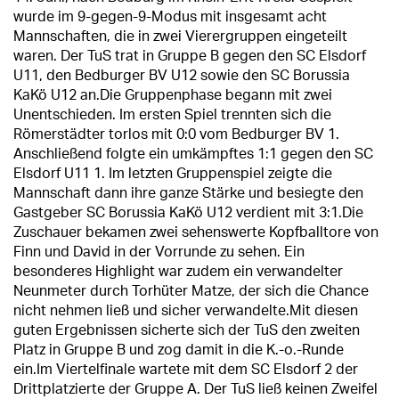
wurde im 9-gegen-9-Modus mit insgesamt acht
Mannschaften, die in zwei Vierergruppen eingeteilt
waren. Der TuS trat in Gruppe B gegen den SC Elsdorf
U11, den Bedburger BV U12 sowie den SC Borussia
KaKö U12 an.Die Gruppenphase begann mit zwei
Unentschieden. Im ersten Spiel trennten sich die
Römerstädter torlos mit 0:0 vom Bedburger BV 1.
Anschließend folgte ein umkämpftes 1:1 gegen den SC
Elsdorf U11 1. Im letzten Gruppenspiel zeigte die
Mannschaft dann ihre ganze Stärke und besiegte den
Gastgeber SC Borussia KaKö U12 verdient mit 3:1.Die
Zuschauer bekamen zwei sehenswerte Kopfballtore von
Finn und David in der Vorrunde zu sehen. Ein
besonderes Highlight war zudem ein verwandelter
Neunmeter durch Torhüter Matze, der sich die Chance
nicht nehmen ließ und sicher verwandelte.Mit diesen
guten Ergebnissen sicherte sich der TuS den zweiten
Platz in Gruppe B und zog damit in die K.-o.-Runde
ein.Im Viertelfinale wartete mit dem SC Elsdorf 2 der
Drittplatzierte der Gruppe A. Der TuS ließ keinen Zweifel