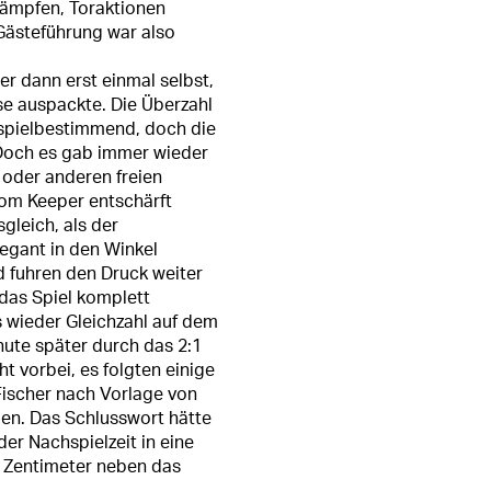
ikämpfen, Toraktionen
ästeführung war also
 dann erst einmal selbst,
se auspackte. Die Überzahl
 spielbestimmend, doch die
. Doch es gab immer wieder
 oder anderen freien
om Keeper entschärft
gleich, als der
egant in den Winkel
 fuhren den Druck weiter
 das Spiel komplett
s wieder Gleichzahl auf dem
nute später durch das 2:1
t vorbei, es folgten einige
Fischer nach Vorlage von
en. Das Schlusswort hätte
er Nachspielzeit in eine
r Zentimeter neben das