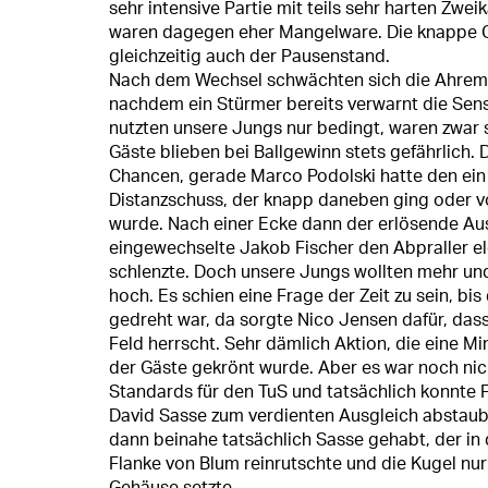
sehr intensive Partie mit teils sehr harten Zwe
waren dagegen eher Mangelware. Die knappe G
gleichzeitig auch der Pausenstand.
Nach dem Wechsel schwächten sich die Ahremer
nachdem ein Stürmer bereits verwarnt die Sen
nutzten unsere Jungs nur bedingt, waren zwar
Gäste blieben bei Ballgewinn stets gefährlich
Chancen, gerade Marco Podolski hatte den ein
Distanzschuss, der knapp daneben ging oder v
wurde. Nach einer Ecke dann der erlösende Aus
eingewechselte Jakob Fischer den Abpraller el
schlenzte. Doch unsere Jungs wollten mehr und
hoch. Es schien eine Frage der Zeit zu sein, bis
gedreht war, da sorgte Nico Jensen dafür, das
Feld herrscht. Sehr dämlich Aktion, die eine Mi
der Gäste gekrönt wurde. Aber es war noch nich
Standards für den TuS und tatsächlich konnte 
David Sasse zum verdienten Ausgleich abstaub
dann beinahe tatsächlich Sasse gehabt, der in d
Flanke von Blum reinrutschte und die Kugel nu