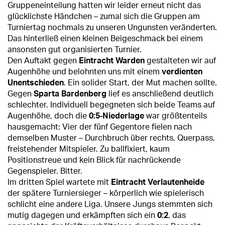
Gruppeneinteilung hatten wir leider erneut nicht das
glücklichste Händchen – zumal sich die Gruppen am
Turniertag nochmals zu unseren Ungunsten veränderten.
Das hinterließ einen kleinen Beigeschmack bei einem
ansonsten gut organisierten Turnier.
Den Auftakt gegen
Eintracht Warden
gestalteten wir auf
Augenhöhe und belohnten uns mit einem
verdienten
Unentschieden
. Ein solider Start, der Mut machen sollte.
Gegen
Sparta Bardenberg
lief es anschließend deutlich
schlechter. Individuell begegneten sich beide Teams auf
Augenhöhe, doch die
0:5‑Niederlage
war größtenteils
hausgemacht: Vier der fünf Gegentore fielen nach
demselben Muster – Durchbruch über rechts, Querpass,
freistehender Mitspieler. Zu ballfixiert, kaum
Positionstreue und kein Blick für nachrückende
Gegenspieler. Bitter.
Im dritten Spiel wartete mit
Eintracht Verlautenheide
der spätere Turniersieger – körperlich wie spielerisch
schlicht eine andere Liga. Unsere Jungs stemmten sich
mutig dagegen und erkämpften sich ein
0:2
, das