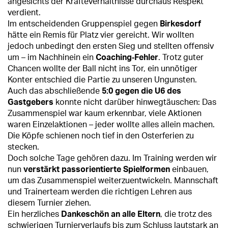
angesichts der Kräfteverhältnisse durchaus Respekt
verdient.
Im entscheidenden Gruppenspiel gegen
Birkesdorf
hätte ein Remis für Platz vier gereicht. Wir wollten
jedoch unbedingt den ersten Sieg und stellten offensiv
um – im Nachhinein ein
Coaching‑Fehler
. Trotz guter
Chancen wollte der Ball nicht ins Tor, ein unnötiger
Konter entschied die Partie zu unseren Ungunsten.
Auch das abschließende
5:0 gegen die U6 des
Gastgebers
konnte nicht darüber hinwegtäuschen: Das
Zusammenspiel war kaum erkennbar, viele Aktionen
waren Einzelaktionen – jeder wollte alles allein machen.
Die Köpfe schienen noch tief in den Osterferien zu
stecken.
Doch solche Tage gehören dazu. Im Training werden wir
nun
verstärkt passorientierte Spielformen
einbauen,
um das Zusammenspiel weiterzuentwickeln. Mannschaft
und Trainerteam werden die richtigen Lehren aus
diesem Turnier ziehen.
Ein herzliches
Dankeschön an alle Eltern
, die trotz des
schwierigen Turnierverlaufs bis zum Schluss lautstark an