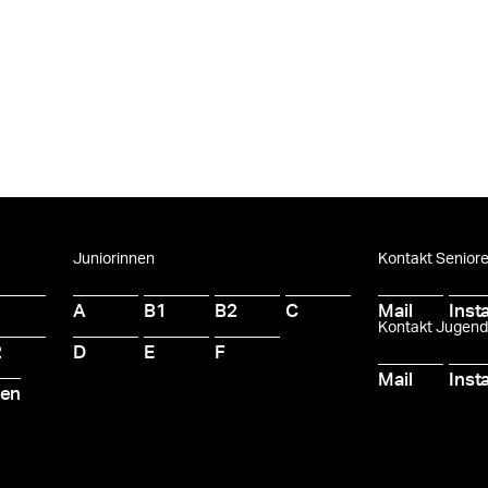
Juniorinnen
Kontakt Senior
A
B1
B2
C
Mail
Inst
Kontakt Jugen
2
D
E
F
Mail
Inst
ten