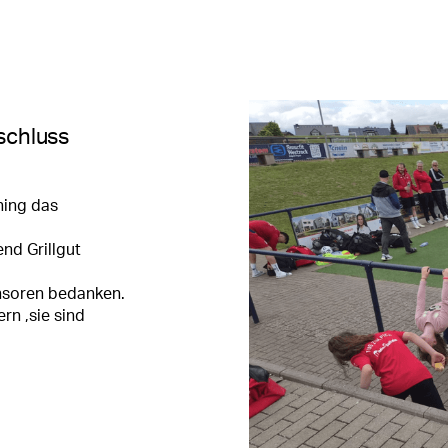
schluss
ning das
nd Grillgut
nsoren bedanken.
rn ,sie sind