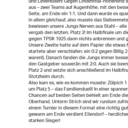
und Leverkusen! Gegen Lindenthal-Hohenlind s
aus – zwei Teams auf Augenhöhe, mit den bess
Seite, am Ende ein 1:1. Und dann wurde es sp
in allem gleichauf, also musste das Siebenmet
bewiesen unsere Jungs Nerven aus Stahl – alle 
vergab den letzten. Platz 2! Im Halbfinale um die
gegen TPSK 1925 dann nichts anbrennen und g
Unsere Zweite hatte auf dem Papier die etwas 
startete aber verschlafen: ein 0:2 gegen Billig 2 
waren!). Danach fanden die Jungs immer besser
den Gastgeber souverän mit 2:0. Auch sie been
Platz 2 und setzte sich anschließend im Halbfi
Stotzheim durch.
Also kam es, wie es kommen musste: Zülpich 1 
um Platz 5 – das Familienduell! In einer spanne
Chancen auf beiden Seiten behielt am Ende die 
Oberhand. Unterm Strich sind wir rundum zufrie
einem Turnier in diesem Format eine richtig gu
gewann am Ende verdient Eilendorf – herzlich
starken Sieger!