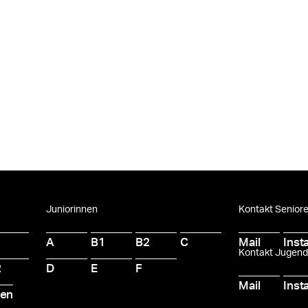
Juniorinnen
Kontakt Senior
A
B1
B2
C
Mail
Inst
Kontakt Jugen
2
D
E
F
Mail
Inst
ten