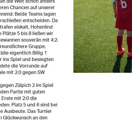
ah die Welt schon anders
eren Chancen auf unserer
annend: Beide Teams lagen
erschießen entscheiden. Da
trafen eiskalt, Hohenlind
 Plätze 5 bis 8 ließen wir
ewannen souverän mit 4:2.
freundlichere Gruppe,
(die eigentlich Billig 1
 ins Spiel und besiegten
dete die Vorrunde auf
nale mit 2:0 gegen SW
gegen Zülpich 2 im Spiel
nden Partie mit guten
Erste mit 2:0 die
den: Platz 5 und 6 sind bei
te Ausbeute. Das Turnier
en Glückwunsch an den