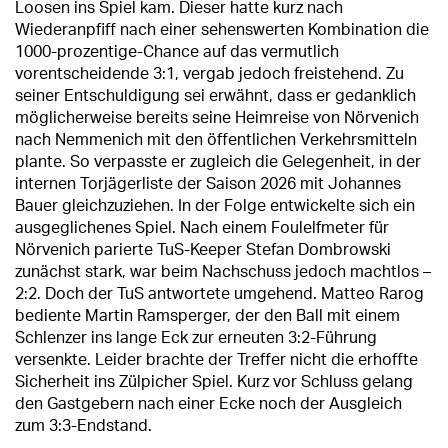
Loosen ins Spiel kam. Dieser hatte kurz nach
Wiederanpfiff nach einer sehenswerten Kombination die
1000-prozentige-Chance auf das vermutlich
vorentscheidende 3:1, vergab jedoch freistehend. Zu
seiner Entschuldigung sei erwähnt, dass er gedanklich
möglicherweise bereits seine Heimreise von Nörvenich
nach Nemmenich mit den öffentlichen Verkehrsmitteln
plante. So verpasste er zugleich die Gelegenheit, in der
internen Torjägerliste der Saison 2026 mit Johannes
Bauer gleichzuziehen. In der Folge entwickelte sich ein
ausgeglichenes Spiel. Nach einem Foulelfmeter für
Nörvenich parierte TuS-Keeper Stefan Dombrowski
zunächst stark, war beim Nachschuss jedoch machtlos –
2:2. Doch der TuS antwortete umgehend. Matteo Rarog
bediente Martin Ramsperger, der den Ball mit einem
Schlenzer ins lange Eck zur erneuten 3:2-Führung
versenkte. Leider brachte der Treffer nicht die erhoffte
Sicherheit ins Zülpicher Spiel. Kurz vor Schluss gelang
den Gastgebern nach einer Ecke noch der Ausgleich
zum 3:3-Endstand.