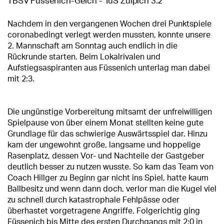
TBSV Füssenich-Geich - TuS Zülpich 3:2
Nachdem in den vergangenen Wochen drei Punktspiele
coronabedingt verlegt werden mussten, konnte unsere
2. Mannschaft am Sonntag auch endlich in die
Rückrunde starten. Beim Lokalrivalen und
Aufstiegsaspiranten aus Füssenich unterlag man dabei
mit 2:3.
Die ungünstige Vorbereitung mitsamt der unfreiwilligen
Spielpause von über einem Monat stellten keine gute
Grundlage für das schwierige Auswärtsspiel dar. Hinzu
kam der ungewohnt große, langsame und hoppelige
Rasenplatz, dessen Vor- und Nachteile der Gastgeber
deutlich besser zu nutzen wusste. So kam das Team von
Coach Hillger zu Beginn gar nicht ins Spiel, hatte kaum
Ballbesitz und wenn dann doch, verlor man die Kugel viel
zu schnell durch katastrophale Fehlpässe oder
überhastet vorgetragene Angriffe. Folgerichtig ging
Füssenich bis Mitte des ersten Durchgangs mit 2:0 in