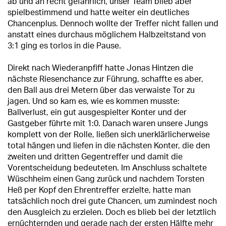
ab und an recht gefährlich, unser Team blieb aber
spielbestimmend und hatte weiter ein deutliches
Chancenplus. Dennoch wollte der Treffer nicht fallen und
anstatt eines durchaus möglichem Halbzeitstand von
3:1 ging es torlos in die Pause.
Direkt nach Wiederanpfiff hatte Jonas Hintzen die
nächste Riesenchance zur Führung, schaffte es aber,
den Ball aus drei Metern über das verwaiste Tor zu
jagen. Und so kam es, wie es kommen musste:
Ballverlust, ein gut ausgespielter Konter und der
Gastgeber führte mit 1:0. Danach waren unsere Jungs
komplett von der Rolle, ließen sich unerklärlicherweise
total hängen und liefen in die nächsten Konter, die den
zweiten und dritten Gegentreffer und damit die
Vorentscheidung bedeuteten. Im Anschluss schaltete
Wüschheim einen Gang zurück und nachdem Torsten
Heß per Kopf den Ehrentreffer erzielte, hatte man
tatsächlich noch drei gute Chancen, um zumindest noch
den Ausgleich zu erzielen. Doch es blieb bei der letztlich
ernüchternden und gerade nach der ersten Hälfte mehr